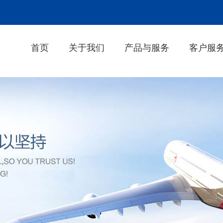
2
首页
关于我们
产品与服务
客户服