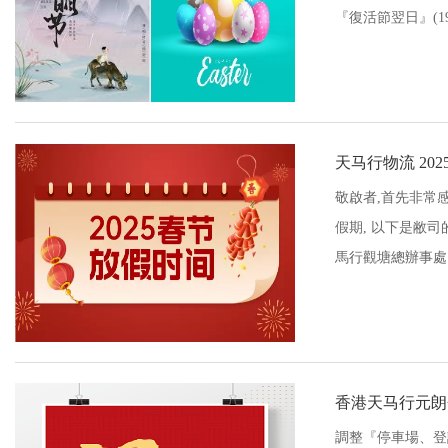
『復活節翌日』(19
天马行物流 20
敬啟者,首先非常
假期, 以下是敝司
馬行觀塘總辦事處 26/
香港天马行元朗
調整『停車場、登