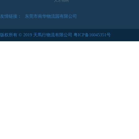
人才招聘
友情链接：
东莞市南华物流园有限公司
中華人民共和國海關總署
版权所有 © 2019 天馬行物流有限公司
粤ICP备16045351号
东莞市清溪物流园有限公司
苏州伟中物流股份有限公司