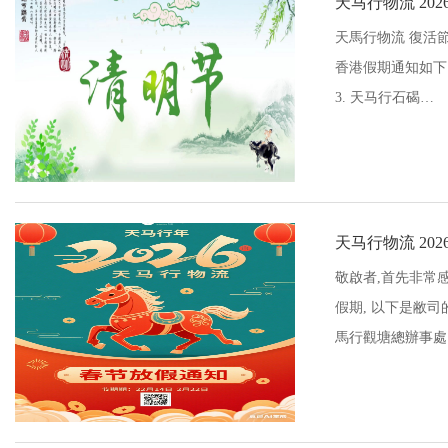
天马行物流 20
天馬行物流 復活節
香港假期通知如下: 
3. 天马行石碣…
天马行物流 20
敬啟者,首先非常
假期, 以下是敝司
馬行觀塘總辦事處 15/