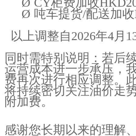
Ø
CY
柜费加收
HKD20
Ø
吨车提货
/
配送加收
以上调整自
2026
年
4
月
1
同时需特别说明：若后
运营成本进一步承压，
费再次进行相应调整。
将持续密切关注油价走
附加费。
感谢您长期以来的理解