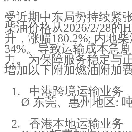
受近期中东局势持续紧
柴油价格从
2026/2/28
的
H
升，涨幅
180.2%;
内地柴
34%
。导致运输成本急剧
力。为保障服务稳定与
增加以下附加燃油附加
1.
中港跨境运输业务
Ø
东莞、惠州地区
:
2.
香港本地运输业务