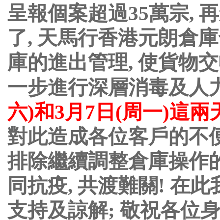
呈報個案超過
35
萬宗
,
再
了
,
天馬行香港元朗倉庫
庫的進出管理
,
使貨物交
一步進行深層消毒及人
六
)
和
3
月
7
日
(
周一
)
這兩
對此造成各位客戶的不
排除繼續調整倉庫操作
同抗疫
,
共渡難關
!
在此
支持及諒解
;
敬
祝各位