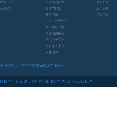
发展历程
国际货运代理
最新新闻
公司简介
仓储与配送
法律法规
陆路运输
行业动态
进出口贸易代理
供应物流方案
代理报关报检
跨境电子商务
客户服务中心
人才招聘
友情链接：
东莞市南华物流园有限公司
中華人民共和國海關總署
版权所有 © 2019 天馬行物流有限公司
粤ICP备16045351号
东莞市清溪物流园有限公司
苏州伟中物流股份有限公司